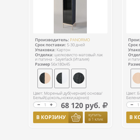
Производитель:
PANORMO
Прои
Срок поставки:
5-30 дней
Срок 
Упаковка:
Картон
Упако
Отделка:
шелковисто-матовый лак
Отдел
и патина - Sayerlack (Италия)
и пати
Размер
56x180x45
Разм
Цвет: Мореный дуб(черная) основа/
Цвет: 
Белый(цоколь,ножки,карниз)
Белени
68 120 руб.
купить
В КОРЗИНУ
В К
в 1 клик