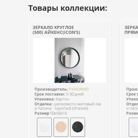
Товары коллекции:
ЗЕРКАЛО КРУГЛОЕ
ЗЕРК
(500) АЙКЕНС(ICON’S)
ПРЯМ
Производитель:
PANORMO
Прои
Срок поставки:
5-30 дней
Срок 
Упаковка:
Картон
Упако
Отделка:
шелковисто-матовый лак
Отдел
и патина - Sayerlack (Италия)
и пати
Размер
50x50x10
Разм