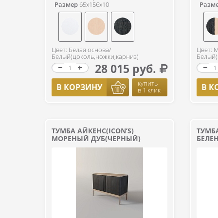
Размер
65x156x10
Разм
Цвет: Белая основа/
Цвет: 
Белый(цоколь,ножки,карниз)
Белый(
28 015 руб.
купить
В КОРЗИНУ
В К
в 1 клик
ТУМБА АЙКЕНС(ICON’S)
ТУМБА
МОРЕНЫЙ ДУБ(ЧЕРНЫЙ)
БЕЛЕ