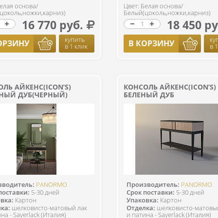
Белая основа/
Цвет: Белая основа/
цоколь,ножки,карниз)
Белый(цоколь,ножки,карниз)
16 770 руб.
18 450 ру
купить
ку
ОРЗИНУ
В КОРЗИНУ
в 1 клик
в 
ЛЬ АЙКЕНС(ICON’S)
КОНСОЛЬ АЙКЕНС(ICON’S)
НЫЙ ДУБ(ЧЕРНЫЙ)
БЕЛЕНЫЙ ДУБ
зводитель:
PANORMO
Производитель:
PANORMO
поставки:
5-30 дней
Срок поставки:
5-30 дней
вка:
Картон
Упаковка:
Картон
ка:
шелковисто-матовый лак
Отделка:
шелковисто-матовы
на - Sayerlack (Италия)
и патина - Sayerlack (Италия)