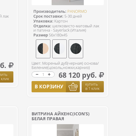
Производитель:
PANORMO
й лак
Срок поставки:
5-30 дней
Упаковка:
Картон
Отделка:
шелковисто-матовый лак
и патина - Sayerlack (Италия)
Размер
56x180x45
б.
Цвет: Мореный дуб(черная) основа/
Беление(цоколь,ножки,карниз)
68 120 руб.
пить
1 клик
купить
В КОРЗИНУ
в 1 клик
ВИТРИНА АЙКЕНС(ICON’S)
БЕЛАЯ ПРАВАЯ