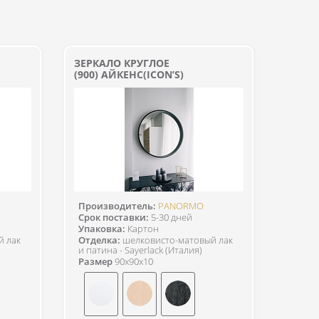
ЗЕРКАЛО КРУГЛОЕ
(900) АЙКЕНС(ICON’S)
Производитель:
PANORMO
Срок поставки:
5-30 дней
Упаковка:
Картон
й лак
Отделка:
шелковисто-матовый лак
и патина - Sayerlack (Италия)
Размер
90x90x10