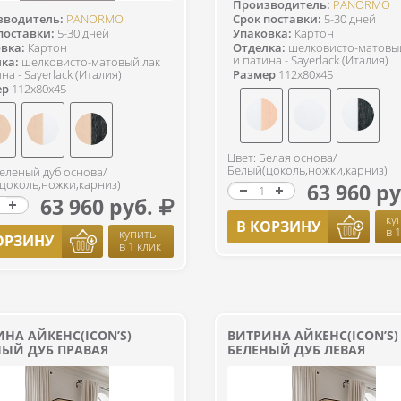
Производитель:
PANORMO
зводитель:
PANORMO
Срок поставки:
5-30 дней
поставки:
5-30 дней
Упаковка:
Картон
вка:
Картон
Отделка:
шелковисто-матовы
и патина - Sayerlack (Италия)
ка:
шелковисто-матовый лак
на - Sayerlack (Италия)
Размер
112x80x45
ер
112x80x45
Цвет: Белая основа/
Белый(цоколь,ножки,карниз)
Беленый дуб основа/
цоколь,ножки,карниз)
63 960 ру
63 960 руб.
ку
В КОРЗИНУ
в 
купить
ОРЗИНУ
в 1 клик
НА АЙКЕНС(ICON’S)
ВИТРИНА АЙКЕНС(ICON’S)
НЫЙ ДУБ ПРАВАЯ
БЕЛЕНЫЙ ДУБ ЛЕВАЯ