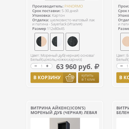
Производитель:
PANORMO
Прои
Срок поставки:
5-30 дней
Срок 
Упаковка:
Картон
Упако
Отделка:
шелковисто-матовый лак
Отдел
и патина - Sayerlack (Италия)
и пати
Размер
112x80x45
Разм
Цвет: Мореный дуб(черная) основа/
Цвет: 
Белый(цоколь,ножки,карниз)
Белый(
63 960 руб.
купить
В КОРЗИНУ
В К
в 1 клик
ВИТРИНА АЙКЕНС(ICON’S)
ВИТРИ
МОРЕНЫЙ ДУБ (ЧЕРНАЯ) ЛЕВАЯ
БЕЛЕ