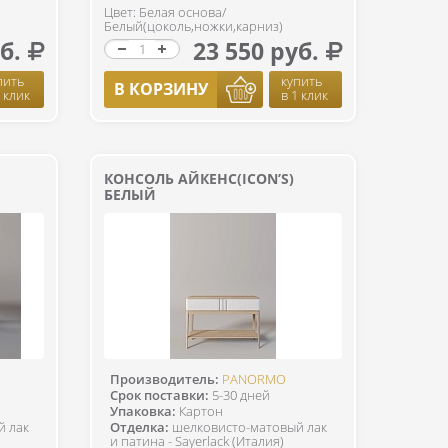
Цвет: Белая основа/
Белый(цоколь,ножки,карниз)
б.
23 550 руб.
пить
купить
В КОРЗИНУ
1 клик
в 1 клик
КОНСОЛЬ АЙКЕНС(ICON’S)
БЕЛЫЙ
Производитель:
PANORMO
Срок поставки:
5-30 дней
Упаковка:
Картон
й лак
Отделка:
шелковисто-матовый лак
и патина - Sayerlack (Италия)