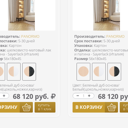
зводитель:
PANORMO
Производитель:
PANORMO
поставки:
5-30 дней
Срок поставки:
5-30 дней
вка:
Картон
Упаковка:
Картон
ка:
шелковисто-матовый лак
Отделка:
шелковисто-матовы
на - Sayerlack (Италия)
и патина - Sayerlack (Италия)
ер
56x180x45
Размер
56x180x45
Беленый дуб основа/
Цвет: Беленый дуб основа/
е(цоколь,ножки,карниз)
Белый(цоколь,ножки,карниз)
68 120 руб.
68 120 ру
купить
ку
ОРЗИНУ
В КОРЗИНУ
в 1 клик
в 