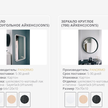
АЛО
ЗЕРКАЛО КРУГЛОЕ
ОУГОЛЬНОЕ АЙКЕНС(ICON’S)
(700) АЙКЕНС(ICON’S)
зводитель:
PANORMO
Производитель:
PANORMO
поставки:
5-30 дней
Срок поставки:
5-30 дней
вка:
Картон
Упаковка:
Картон
ка:
шелковисто-матовый лак
Отделка:
шелковисто-матовы
на - Sayerlack (Италия)
и патина - Sayerlack (Италия)
ер
64x120x10
Размер
70x70x10