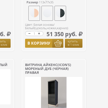
Размер
113x77x35
Цвет: Белая основа/
Белый(цоколь,ножки,карниз)
б.
51 350 руб.
пить
купить
В КОРЗИНУ
1 клик
в 1 клик
ЕЛЫЙ
ВИТРИНА АЙКЕНС(ICON’S)
МОРЕНЫЙ ДУБ (ЧЕРНАЯ)
ПРАВАЯ