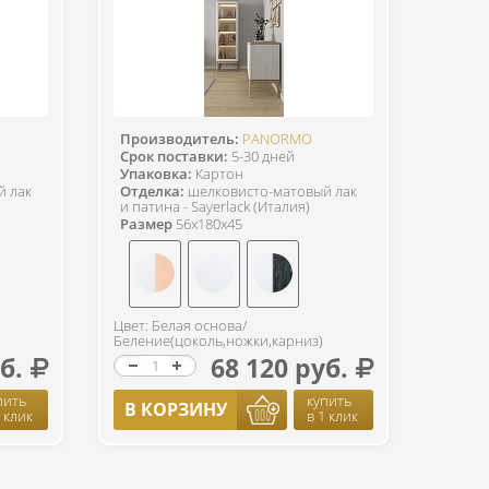
Производитель:
PANORMO
Срок поставки:
5-30 дней
Упаковка:
Картон
й лак
Отделка:
шелковисто-матовый лак
и патина - Sayerlack (Италия)
Размер
56x180x45
Цвет: Белая основа/
Беление(цоколь,ножки,карниз)
б.
68 120 руб.
пить
купить
В КОРЗИНУ
1 клик
в 1 клик