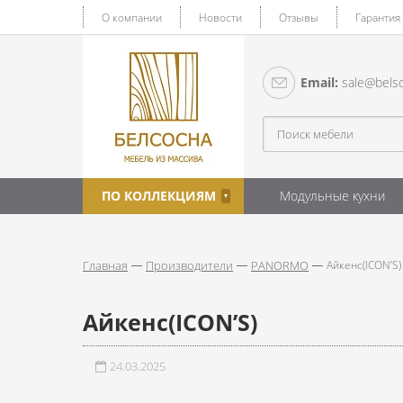
О компании
Новости
Отзывы
Гарантия
Email:
sale@belso
ПО КОЛЛЕКЦИЯМ
Модульные кухни
Главная
Производители
PANORMO
Айкенс(ICON’S)
Айкенс(ICON’S)
24.03.2025