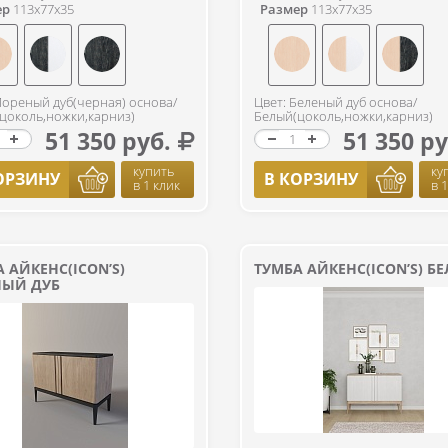
ер
113x77x35
Размер
113x77x35
Мореный дуб(черная) основа/
Цвет: Беленый дуб основа/
цоколь,ножки,карниз)
Белый(цоколь,ножки,карниз)
51 350 руб.
51 350 ру
купить
ку
ОРЗИНУ
В КОРЗИНУ
в 1 клик
в 
 АЙКЕНС(ICON’S)
ТУМБА АЙКЕНС(ICON’S) Б
НЫЙ ДУБ