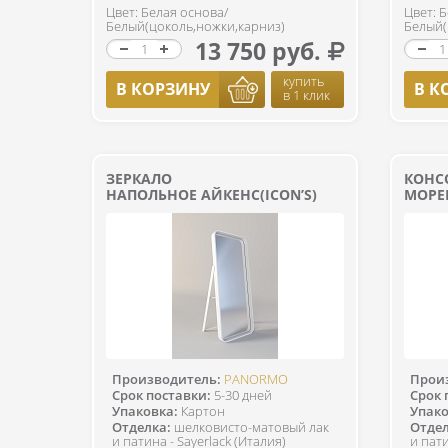
Цвет: Белая основа/
Цвет: 
Белый(цоколь,ножки,карниз)
Белый(
13 750 руб.
купить
В КОРЗИНУ
В К
в 1 клик
ЗЕРКАЛО
КОНСО
НАПОЛЬНОЕ АЙКЕНС(ICON’S)
МОРЕ
Производитель:
PANORMO
Прои
Срок поставки:
5-30 дней
Срок 
Упаковка:
Картон
Упако
Отделка:
шелковисто-матовый лак
Отдел
и патина - Sayerlack (Италия)
и пати