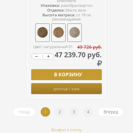
комплекте
Упаковка:
разобран/картон
Отделка:
Масло воск
Высота матраса:
от 18 см
рекомендуемая
Цвет: натуральный 01
49 726 руб.
47 239.70 руб.
В КОРЗИНУ
купить
в 1 клик
Назад
1
2
3
4
Вперед
Возврат к списку