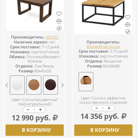
Производитель:
АРСКО
Производитель:
Наличие зеркал:
нет
Волшебная сосна
Срок поставки:
7-12 дней
Срок поставки:
5-15 дней
Упаковка:
картон/пленка
Упаковка:
картон/пленка
Обивка:
Рогожка/Вельвет/
Отделка:
Вощение
Кожзам
Размер
80x38x80
Отделка:
Лак/Эмаль
Размер
80x45x50
Цвет: Сосна с эффектом
Цвет: Сосна Бесцветный
искусственного старения
лак(натуральный)
14 356 руб.
12 990 руб.
В КОРЗИНУ
В КОРЗИНУ