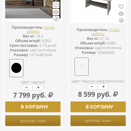
Производитель:
Anrex
Производитель:
Anrex
мебель
мебель
Вес кг:
18.4
Вес кг:
21.52
Объем м/куб:
0.053
Объем м/куб:
0.065
Срок поставки:
5-15 дней
Упаковка:
картон/пленка
Упаковка:
картон/пленка
Размер
120x50x60
Размер
137.5x48.5x45
Цвет: Каштан найроби/Оникс
Цвет: черный
8 599 руб.
7 799 руб.
В КОРЗИНУ
В КОРЗИНУ
купить
в 1 клик
купить
в 1 клик