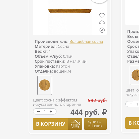
Прои
Вес кг
Производитель:
Волшебная сосна
Объем
Материал:
Сосна
Срок 
Вес кг:
1
Упако
Объем м/куб:
0,1м³
Отдел
Срок поставки:
В наличии
Разм
Упаковка:
Картон
Отделка:
вощение
Цвет: 
искусс
Цвет: сосна с эффектом
592 руб.
искусственного старение
444 руб.
купить
В К
В КОРЗИНУ
в 1 клик