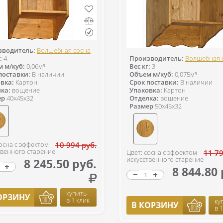
зводитель:
Волшебная сосна
:
4
Производитель:
Волшебная 
 м/куб:
0,06м³
Вес кг:
3
поставки:
В наличии
Объем м/куб:
0,075м³
вка:
Картон
Срок поставки:
В наличии
ка:
вощение
Упаковка:
Картон
ер
40x45x32
Отделка:
вощение
Размер
50x45x32
сосна с эффектом
10 994 руб.
твенного старение
Цвет: сосна с эффектом
11 79
искусственного старение
8 245.50 руб.
8 844.80 
купить
ОРЗИНУ
в 1 клик
ку
В КОРЗИНУ
в 