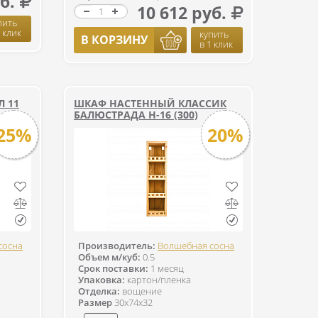
б.
10 612 руб.
пить
1 клик
купить
В КОРЗИНУ
в 1 клик
Л 11
ШКАФ НАСТЕННЫЙ КЛАССИК
БАЛЮСТРАДА Н-16 (300)
25%
20%
сосна
Производитель:
Волшебная сосна
Объем м/куб:
0.5
Срок поставки:
1 месяц
Упаковка:
картон/пленка
Отделка:
вощение
Размер
30x74x32