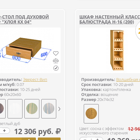
-СТОЛ ПОД ДУХОВОЙ
ШКАФ НАСТЕННЫЙ КЛАС
"ХЛОЯ КХ 04"
БАЛЮСТРАДА Н-16 (200)
зводитель:
Эверест-Вип
Производитель:
Волшебная 
 м/куб:
0.07
Срок поставки:
10-20 дней
поставки:
10-25 дней
Упаковка:
картон/пленка
ер
60x20x60
Отделка:
вощение
Размер
20x74x32
светлый дуб
Цвет: сосна с эффектом
12 96
12 306 руб.
искусственного старения