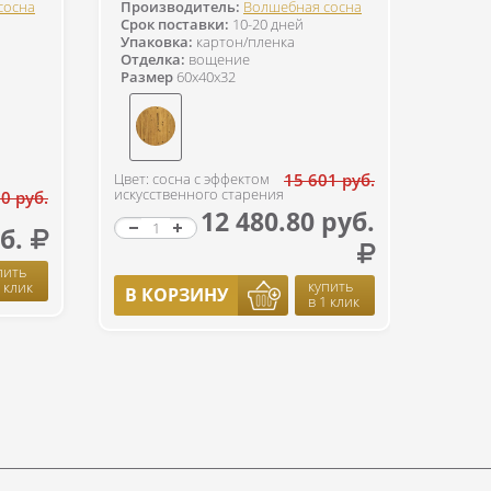
сосна
Производитель:
Волшебная сосна
Срок поставки:
10-20 дней
Упаковка:
картон/пленка
Отделка:
вощение
Размер
60x40x32
Цвет: сосна с эффектом
15 601 руб.
искусственного старения
0 руб.
12 480.80 руб.
б.
пить
купить
1 клик
В КОРЗИНУ
в 1 клик