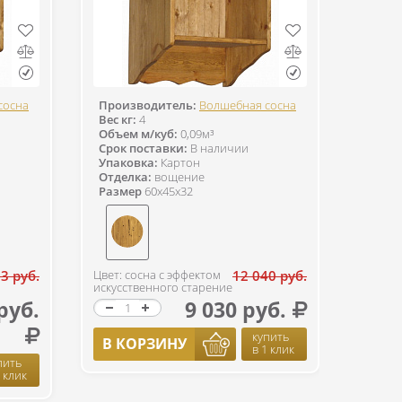
сосна
Производитель:
Волшебная сосна
Вес кг:
4
Объем м/куб:
0,09м³
Срок поставки:
В наличии
Упаковка:
Картон
Отделка:
вощение
Размер
60x45x32
3 руб.
Цвет: сосна с эффектом
12 040 руб.
искусственного старение
руб.
9 030 руб.
купить
В КОРЗИНУ
в 1 клик
пить
1 клик