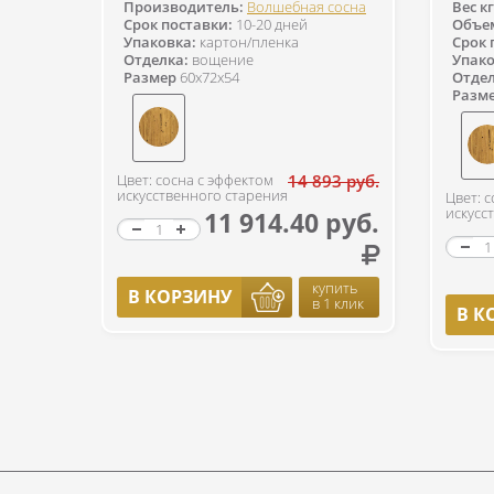
Производитель:
Волшебная сосна
Вес кг
Срок поставки:
10-20 дней
Объем
Упаковка:
картон/пленка
Срок 
Отделка:
вощение
Упако
Размер
60x72x54
Отдел
Разм
Цвет: сосна с эффектом
14 893 руб.
искусственного старения
Цвет: 
искусс
11 914.40 руб.
купить
В КОРЗИНУ
в 1 клик
В К