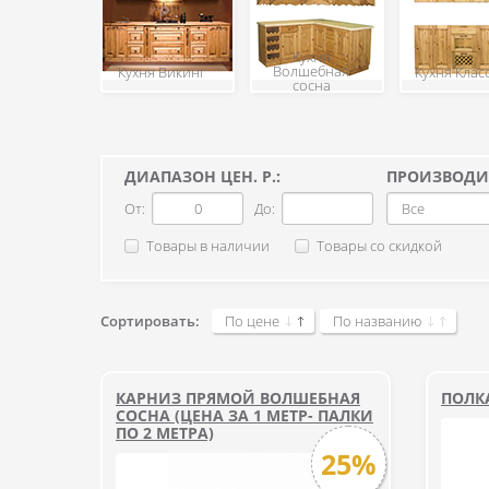
Кухня
Волшебная
Кухня Викинг
Кухня Клас
сосна
ДИАПАЗОН ЦЕН. Р.:
ПРОИЗВОДИ
От:
До:
Все
Товары в наличии
Товары со скидкой
Сортировать:
По цене
По названию
КАРНИЗ ПРЯМОЙ ВОЛШЕБНАЯ
ПОЛКА
СОСНА (ЦЕНА ЗА 1 МЕТР- ПАЛКИ
ПО 2 МЕТРА)
25%