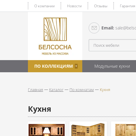
О компании
Новости
Отзывы
Гарантия
Email:
sale@belso
ПО КОЛЛЕКЦИЯМ
Модульные кухни
Главная
Каталог
По комнатам
Кухня
Кухня