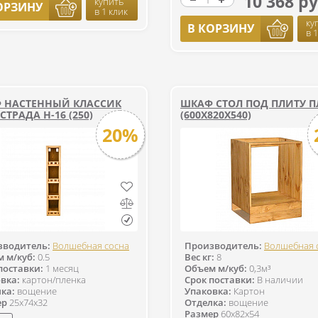
10 368 ру
купить
ОРЗИНУ
в 1 клик
ку
В КОРЗИНУ
в 
 НАСТЕННЫЙ КЛАССИК
ШКАФ СТОЛ ПОД ПЛИТУ П
ТРАДА Н-16 (250)
(600Х820Х540)
20%
зводитель:
Волшебная сосна
Производитель:
Волшебная 
 м/куб:
0.5
Вес кг:
8
поставки:
1 месяц
Объем м/куб:
0,3м³
вка:
картон/пленка
Срок поставки:
В наличии
ка:
вощение
Упаковка:
Картон
ер
25x74x32
Отделка:
вощение
Размер
60x82x54