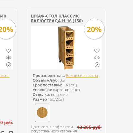
СИК
ШКАФ-СТОЛ КЛАССИК
БАЛЮСТРАДА Н-16 (150)
20%
20%
сосна
Производитель:
Волшебная сосна
Объем м/куб:
0.5
Срок поставки:
1 месяц
Упаковка:
картон/пленка
Отделка:
вощение
Размер
15x72x54
0 руб.
Цвет: сосна с эффектом
13 265 руб.
искусственного старения