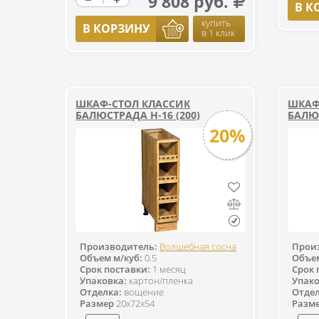
9 808 руб.
В К
купить
В КОРЗИНУ
в 1 клик
ШКАФ-СТОЛ КЛАССИК
ШКАФ
БАЛЮСТРАДА Н-16 (200)
БАЛЮС
20%
Производитель:
Волшебная сосна
Прои
Объем м/куб:
0.5
Объем
Срок поставки:
1 месяц
Срок 
Упаковка:
картон/пленка
Упако
Отделка:
вощение
Отдел
Размер
20x72x54
Разм