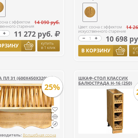
сосна с эффектом
14 090 руб.
твенного старения
Цвет: сосна с эффектом
14 26
искусственного старение
11 272 руб.
10 698 ру
купить
ОРЗИНУ
в 1 клик
ку
В КОРЗИНУ
в 
 ПЛ 31 (600Х450Х320)
ШКАФ-СТОЛ КЛАССИК
БАЛЮСТРАДА Н-16 (250)
25%
зводитель:
Волшебная сосна