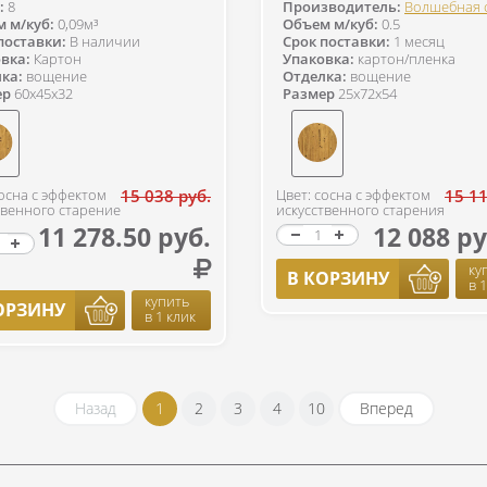
:
8
Производитель:
Волшебная 
 м/куб:
0,09м³
Объем м/куб:
0.5
поставки:
В наличии
Срок поставки:
1 месяц
вка:
Картон
Упаковка:
картон/пленка
ка:
вощение
Отделка:
вощение
ер
60x45x32
Размер
25x72x54
сосна с эффектом
15 038 руб.
Цвет: сосна с эффектом
15 11
твенного старение
искусственного старения
11 278.50 руб.
12 088 ру
ку
В КОРЗИНУ
в 
купить
ОРЗИНУ
в 1 клик
Назад
1
2
3
4
10
Вперед