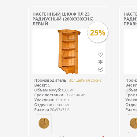
НАСТЕННЫЙ ШКАФ ПЛ 23
НАСТ
РАДИУСНЫЙ (200Х930Х316)
РАДИУ
ЛЕВЫЙ
ПРАВ
25%
Производитель:
Волшебная сосна
Прои
Вес кг:
5
Вес кг
Объем м/куб:
0,08м³
Объем
Срок поставки:
В наличии
Срок 
Упаковка:
Картон
Упако
Отделка:
вощение
Отдел
Размер
20x93x31.6
Разм