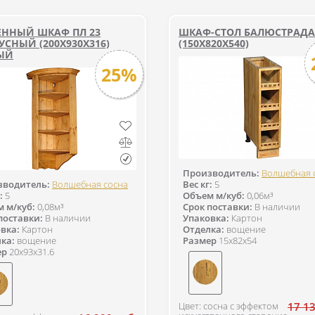
ЕННЫЙ ШКАФ ПЛ 23
ШКАФ-СТОЛ БАЛЮСТРАДА 
СНЫЙ (200Х930Х316)
(150Х820Х540)
ЫЙ
25%
Производитель:
Волшебная 
зводитель:
Волшебная сосна
Вес кг:
5
:
5
Объем м/куб:
0,06м³
 м/куб:
0,08м³
Срок поставки:
В наличии
поставки:
В наличии
Упаковка:
Картон
вка:
Картон
Отделка:
вощение
ка:
вощение
Размер
15x82x54
ер
20x93x31.6
Цвет: сосна с эффектом
17 13