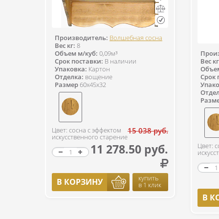
Производитель:
Волшебная сосна
Вес кг:
8
Объем м/куб:
0,09м³
Прои
Срок поставки:
В наличии
Вес кг
Упаковка:
Картон
Объем
Отделка:
вощение
Срок 
Размер
60x45x32
Упако
Отдел
Разм
Цвет: сосна с эффектом
15 038 руб.
искусственного старение
11 278.50 руб.
Цвет: 
искусс
купить
В КОРЗИНУ
в 1 клик
В К