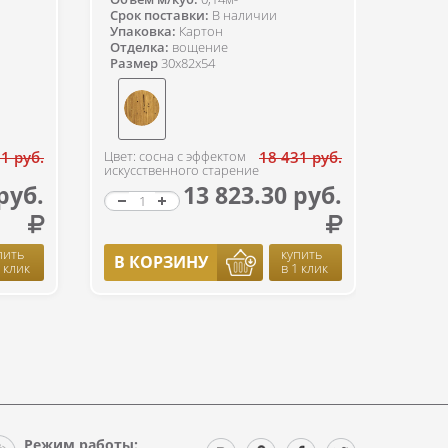
Срок поставки:
В наличии
Упаковка:
Картон
Отделка:
вощение
Размер
30x82x54
1 руб.
Цвет: сосна с эффектом
18 431 руб.
искусственного старение
руб.
13 823.30 руб.
пить
купить
В КОРЗИНУ
1 клик
в 1 клик
Режим работы: