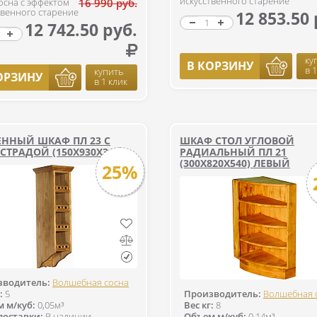
искусственного старение
сосна с эффектом
16 990 руб.
твенного старение
12 853.50 
12 742.50 руб.
ку
В КОРЗИНУ
в 
купить
ОРЗИНУ
в 1 клик
ЕННЫЙ ШКАФ ПЛ 23 С
ШКАФ СТОЛ УГЛОВОЙ
ТРАДОЙ (150X930X316)
РАДИАЛЬНЫЙ ПЛ 21
(300Х820Х540) ЛЕВЫЙ
25%
зводитель:
Волшебная сосна
:
5
Производитель:
Волшебная 
 м/куб:
0,05м³
Вес кг:
8
поставки:
В наличии
Объем м/куб:
0,14м³