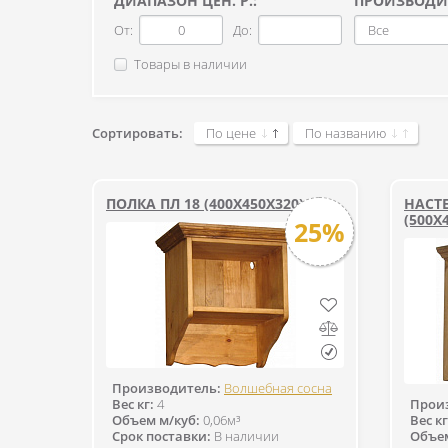
ДИАПАЗОН ЦЕН. Р.:
ПРОИЗВОДИ
От:
До:
Все
Товары в наличии
Сортировать:
По цене
По названию
ПОЛКА ПЛ 18 (400Х450Х320)
НАСТ
(500X
25%
Производитель:
Волшебная сосна
Вес кг:
4
Прои
Объем м/куб:
0,06м³
Вес кг
Срок поставки:
В наличии
Объем