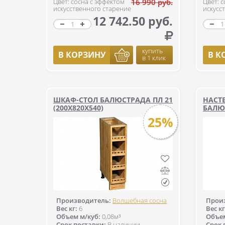
Цвет: сосна с эффектом
16 990 руб.
Цвет: 
искусственного старение
искусс
12 742.50 руб.
купить
В КОРЗИНУ
В К
в 1 клик
ШКАФ-СТОЛ БАЛЮСТРАДА ПЛ 21
НАСТ
(200Х820Х540)
БАЛЮС
25%
Производитель:
Волшебная сосна
Прои
Вес кг:
6
Вес кг
Объем м/куб:
0,08м³
Объем
Срок поставки:
В наличии
Срок 