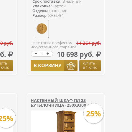
Срок поставки:
В наличии
Упаковка:
Картон
Отделка:
вощение
Размер
60x82x54
0 руб.
Цвет: сосна с эффектом
14 264 руб.
искусственного старение
б.
10 698 руб.
пить
купить
В КОРЗИНУ
1 клик
в 1 клик
НАСТЕННЫЙ ШКАФ ПЛ 23
БУТЫЛОЧНИЦА (250Х930Х316)
25%
25%