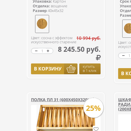
Упаковка:
Картон
Срок 
Отделка:
вощение
Упако
Размер
40x45x32
Отдел
Разм
Цвет: сосна с эффектом
10 994 руб.
искусственного старение
Цвет: 
искусс
8 245.50 руб.
купить
В КОРЗИНУ
в 1 клик
В К
ПОЛКА ПЛ 31 (600Х450Х320)
ШКАФ
РАДИ
25%
(200Х