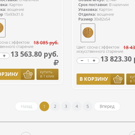
вка:
Картон
Срок поставки:
В наличии
ка:
вощение
Упаковка:
Картон
ер
15x93x31.6
Отделка:
вощение
Размер
30x82x54
сосна с эффектом
18 085 руб.
твенного старение
Цвет: сосна с эффектом
18 43
искусственного старение
13 563.80 руб.
13 823.30 
купить
ОРЗИНУ
в 1 клик
ку
В КОРЗИНУ
в 
Назад
1
2
3
4
5
Вперед