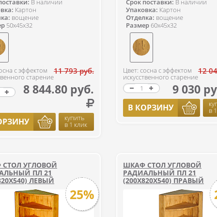
поставки:
В наличии
Срок поставки:
В наличии
вка:
Картон
Упаковка:
Картон
ка:
вощение
Отделка:
вощение
ер
50x45x32
Размер
60x45x32
сосна с эффектом
11 793 руб.
Цвет: сосна с эффектом
12 04
твенного старение
искусственного старение
8 844.80 руб.
9 030 ру
ку
В КОРЗИНУ
в 
купить
ОРЗИНУ
в 1 клик
 СТОЛ УГЛОВОЙ
ШКАФ СТОЛ УГЛОВОЙ
АЛЬНЫЙ ПЛ 21
РАДИАЛЬНЫЙ ПЛ 21
820Х540) ЛЕВЫЙ
(200Х820Х540) ПРАВЫЙ
25%