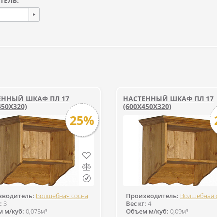
ТЕЛЬ:
ЕННЫЙ ШКАФ ПЛ 17
НАСТЕННЫЙ ШКАФ ПЛ 17
450X320)
(600X450X320)
25%
зводитель:
Волшебная сосна
Производитель:
Волшебная 
:
3
Вес кг:
4
 м/куб:
0,075м³
Объем м/куб:
0,09м³