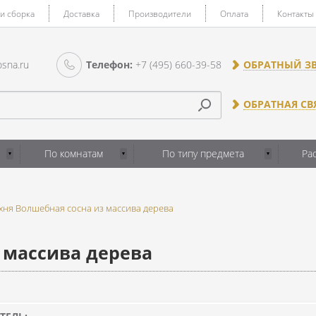
 и сборка
Доставка
Производители
Оплата
Контакты
sna.ru
Телефон:
+7 (495) 660-39-58
ОБРАТНЫЙ З
ОБРАТНАЯ СВ
По комнатам
По типу предмета
Ра
хня Волшебная сосна из массива дерева
 массива дерева