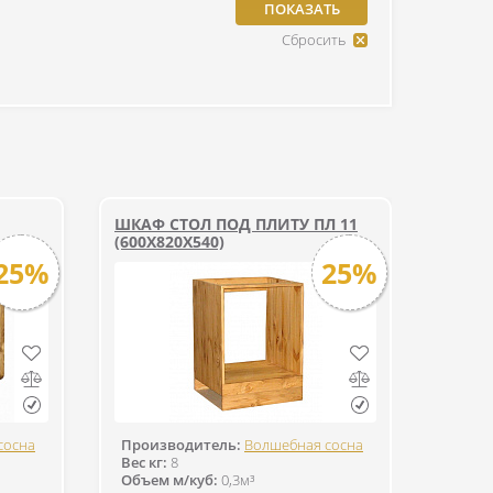
ШКАФ СТОЛ ПОД ПЛИТУ ПЛ 11
(600Х820Х540)
25%
25%
сосна
Производитель:
Волшебная сосна
Вес кг:
8
Объем м/куб:
0,3м³