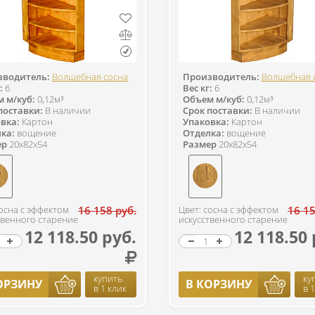
зводитель:
Волшебная сосна
Производитель:
Волшебная 
:
6
Вес кг:
6
 м/куб:
0,12м³
Объем м/куб:
0,12м³
поставки:
В наличии
Срок поставки:
В наличии
вка:
Картон
Упаковка:
Картон
ка:
вощение
Отделка:
вощение
ер
20x82x54
Размер
20x82x54
сосна с эффектом
16 158 руб.
Цвет: сосна с эффектом
16 15
твенного старение
искусственного старение
12 118.50 руб.
12 118.50 
купить
ку
ОРЗИНУ
В КОРЗИНУ
в 1 клик
в 