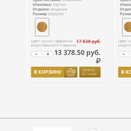
Упаковка:
Картон
Упако
Отделка:
вощение
Отдел
Размер
20x82x54
Разм
Цвет: сосна с эффектом
17 838 руб.
Цвет: 
искусственного старение
искусс
13 378.50 руб.
купить
В КОРЗИНУ
В К
в 1 клик