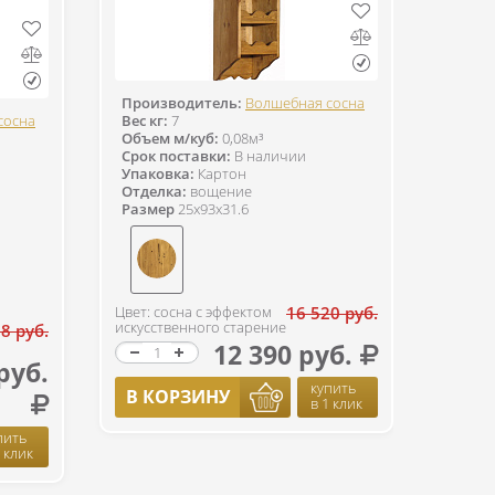
Производитель:
Волшебная сосна
сосна
Вес кг:
7
Объем м/куб:
0,08м³
Срок поставки:
В наличии
Упаковка:
Картон
Отделка:
вощение
Размер
25x93x31.6
Цвет: сосна с эффектом
16 520 руб.
искусственного старение
8 руб.
12 390 руб.
руб.
купить
В КОРЗИНУ
в 1 клик
пить
1 клик