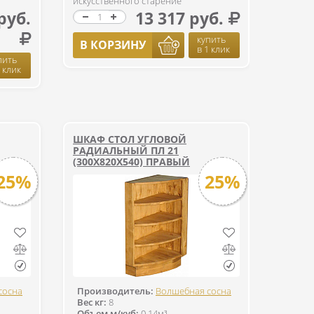
искусственного старение
руб.
13 317 руб.
купить
В КОРЗИНУ
в 1 клик
пить
1 клик
ШКАФ СТОЛ УГЛОВОЙ
РАДИАЛЬНЫЙ ПЛ 21
(300Х820Х540) ПРАВЫЙ
25%
25%
сосна
Производитель:
Волшебная сосна
Вес кг:
8
Объем м/куб:
0,14м³