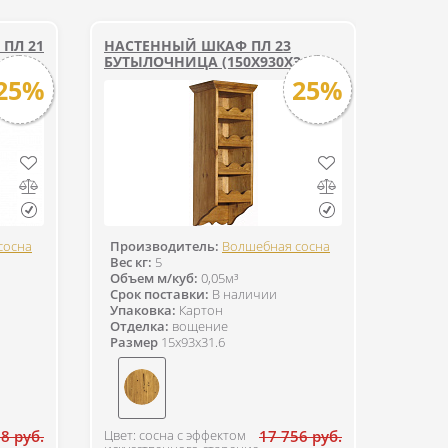
ПЛ 21
НАСТЕННЫЙ ШКАФ ПЛ 23
БУТЫЛОЧНИЦА (150Х930Х316)
25%
25%
сосна
Производитель:
Волшебная сосна
Вес кг:
5
Объем м/куб:
0,05м³
Срок поставки:
В наличии
Упаковка:
Картон
Отделка:
вощение
Размер
15x93x31.6
8 руб.
Цвет: сосна с эффектом
17 756 руб.