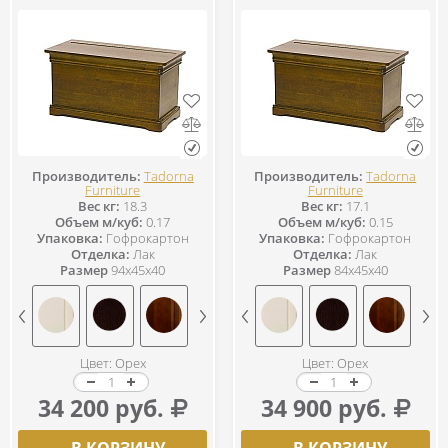
Производитель:
Tadorna
Производитель:
Tadorna
Furniture
Furniture
Вес кг:
18.3
Вес кг:
17.1
Объем м/куб:
0.17
Объем м/куб:
0.15
Упаковка:
Гофрокартон
Упаковка:
Гофрокартон
Отделка:
Лак
Отделка:
Лак
Размер
94x45x40
Размер
84x45x40
Цвет: Орех
Цвет: Орех
34 200 руб.
34 900 руб.