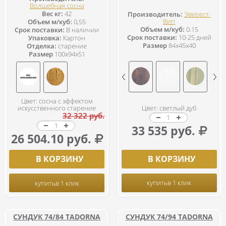
Волшебная сосна
Вес кг:
42
Производитель:
Эверест-
Вип
Объем м/куб:
0,55
Объем м/куб:
0.15
Срок поставки:
В наличии
Срок поставки:
10-25 дней
Упаковка:
Картон
Размер
84x45x40
Отделка:
старение
Размер
100x94x51
Цвет: сосна с эффектом
искусственного старение
Цвет: светлый дуб
32 322 руб.
33 535 руб.
26 504.10 руб.
В КОРЗИНУ
В КОРЗИНУ
купить
в 1 клик
купить
в 1 клик
СУНДУК 74/84 TADORNA
СУНДУК 74/94 TADORNA