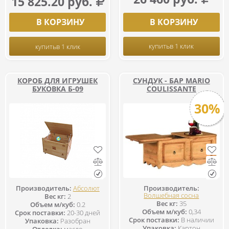
15 825.20 руб.
В КОРЗИНУ
В КОРЗИНУ
купить
в 1 клик
купить
в 1 клик
КОРОБ ДЛЯ ИГРУШЕК
СУНДУК - БАР MARIO
БУКОВКА Б-09
COULISSANTE
30%
Производитель:
Абсолют
Производитель:
Волшебная сосна
Вес кг:
2
Вес кг:
35
Объем м/куб:
0.2
Объем м/куб:
0,34
Срок поставки:
20-30 дней
Срок поставки:
В наличии
Упаковка:
Разобран
Упаковка:
Картон