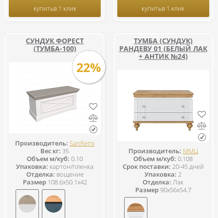
купить
в 1 клик
купить
в 1 клик
СУНДУК ФОРЕСТ
ТУМБА (СУНДУК)
(ТУМБА-100)
РАНДЕВУ 01 (БЕЛЫЙ ЛАК
+ АНТИК №24)
22%
Производитель:
SanRemi
Вес кг:
35
Производитель:
ММЦ
Объем м/куб:
0.10
Объем м/куб:
0.108
Упаковка:
картон/пленка
Срок поставки:
20-45 дней
Отделка:
вощение
Упаковка:
2
Размер
108.6x50.1x42
Отделка:
Лак
Размер
90x56x54.7