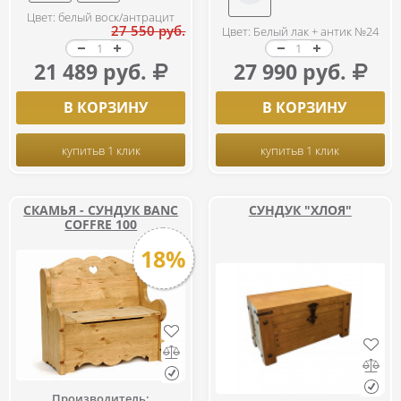
Цвет: белый воск/антрацит
27 550 руб.
Цвет: Белый лак + антик №24
21 489 руб.
27 990 руб.
В КОРЗИНУ
В КОРЗИНУ
купить
в 1 клик
купить
в 1 клик
СКАМЬЯ - СУНДУК ВАNC
СУНДУК "ХЛОЯ"
COFFRE 100
18%
Производитель: