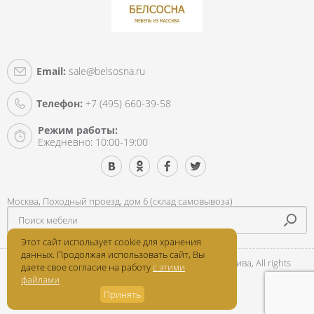
Email:
sale@belsosna.ru
Телефон:
+7 (495) 660-39-58
Режим работы:
Ежедневно: 10:00-19:00
Москва, Походный проезд, дом 6 (склад самовывоза)
Этот сайт использует cookie для хранения
данных. Продолжая использовать сайт, Вы
Copyright © 2016-2026 «Belsosna» - мебель из массива, All rights
даете свое согласие на работу
с этими
reserved
файлами
Принять