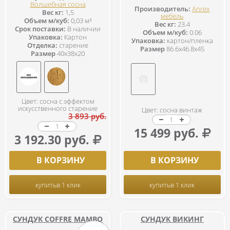
Волшебная сосна
Производитель:
Anrex
Вес кг:
1,5
мебель
Объем м/куб:
0,03 м³
Вес кг:
23.4
Срок поставки:
В наличии
Объем м/куб:
0.06
Упаковка:
Картон
Упаковка:
картон/пленка
Отделка:
старение
Размер
86.6x46.8x45
Размер
40x38x20
Цвет: сосна с эффектом
искусственного старение
Цвет: cосна винтаж
3 893 руб.
15 499 руб.
3 192.30 руб.
В КОРЗИНУ
В КОРЗИНУ
купить
в 1 клик
купить
в 1 клик
СУНДУК COFFRE MAMBO
СУНДУК ВИКИНГ