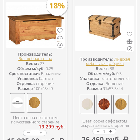
18%
Производитель:
Волшебная сосна
Производитель:
Лидская
мебельная фабрика
Вес кг:
23
Вес кг:
38
Объем м/куб:
0,25
Объем м/куб:
0.3
Срок поставки:
В наличии
Упаковка:
картон/пленка
Упаковка:
Картон
Отделка:
Вощение
Отделка:
старение
Размер
91x53.3x44
Размер
100x48x49
Цвет: сосна с эффектом
Цвет: сосна с эффектом
искусственного старение
искусственного старения
19 299 руб.
26 460 руб.