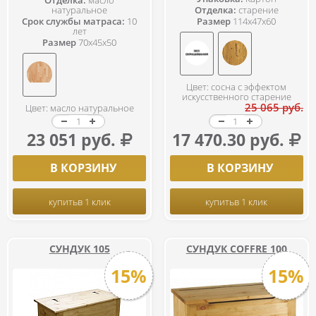
Отделка:
масло
натуральное
Отделка:
старение
Срок службы матраса:
10
Размер
114x47x60
лет
Размер
70x45x50
Цвет: сосна с эффектом
искусственного старение
25 065 руб.
Цвет: масло натуральное
23 051 руб.
17 470.30 руб.
В КОРЗИНУ
В КОРЗИНУ
купить
в 1 клик
купить
в 1 клик
СУНДУК 105
СУНДУК COFFRE 100
15%
15%