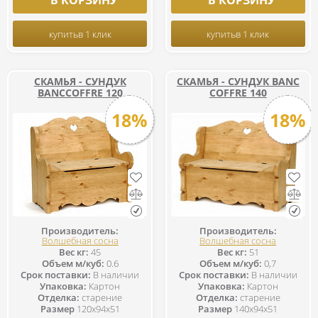
В КОРЗИНУ
В КОРЗИНУ
купить
в 1 клик
купить
в 1 клик
СКАМЬЯ - СУНДУК
СКАМЬЯ - СУНДУК ВАNC
ВАNCCOFFRE 120
COFFRE 140
18%
18%
Производитель:
Производитель:
Волшебная сосна
Волшебная сосна
Вес кг:
45
Вес кг:
51
Объем м/куб:
0.6
Объем м/куб:
0,7
Срок поставки:
В наличии
Срок поставки:
В наличии
Упаковка:
Картон
Упаковка:
Картон
Отделка:
старение
Отделка:
старение
Размер
120x94x51
Размер
140x94x51