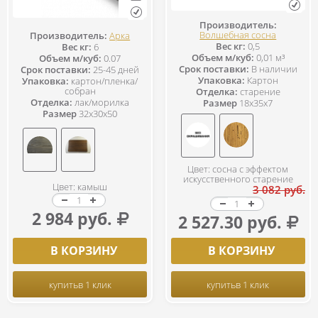
Производитель:
Волшебная сосна
Производитель:
Арка
Вес кг:
0,5
Вес кг:
6
Объем м/куб:
0,01 м³
Объем м/куб:
0.07
Срок поставки:
В наличии
Срок поставки:
25-45 дней
Упаковка:
Картон
Упаковка:
картон/пленка/
собран
Отделка:
старение
Отделка:
лак/морилка
Размер
18x35x7
Размер
32x30x50
Цвет: сосна с эффектом
искусственного старение
Цвет: камыш
3 082 руб.
2 984 руб.
2 527.30 руб.
В КОРЗИНУ
В КОРЗИНУ
купить
в 1 клик
купить
в 1 клик