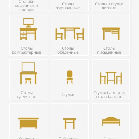
Столики
Столы
Столы и стулья
кофейные и
журнальные
детские
чайные
Столы
Столы
Столы
компьютерные
обеденные
письменные
Столы
Стулья барные и
Стулья
туалетные
столы барные
Тахта
Сундуки
Табуреты