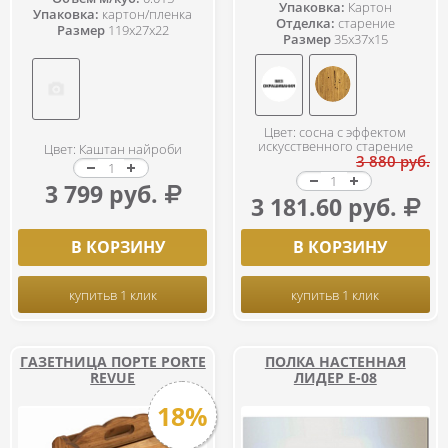
Упаковка:
Картон
Упаковка:
картон/пленка
Отделка:
старение
Размер
119x27x22
Размер
35x37x15
Цвет: сосна с эффектом
искусственного старение
Цвет: Каштан найроби
3 880 руб.
3 799 руб.
3 181.60 руб.
В КОРЗИНУ
В КОРЗИНУ
купить
в 1 клик
купить
в 1 клик
ГАЗЕТНИЦА ПОРТЕ PORTE
ПОЛКА НАСТЕННАЯ
REVUE
ЛИДЕР Е-08
18%