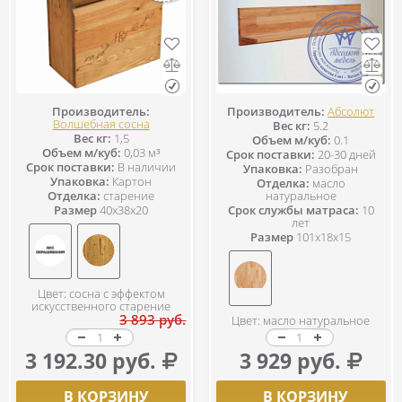
Производитель:
Производитель:
Абсолют
Волшебная сосна
Вес кг:
5.2
Вес кг:
1,5
Объем м/куб:
0.1
Объем м/куб:
0,03 м³
Срок поставки:
20-30 дней
Срок поставки:
В наличии
Упаковка:
Разобран
Упаковка:
Картон
Отделка:
масло
Отделка:
старение
натуральное
Размер
40x38x20
Срок службы матраса:
10
лет
Размер
101x18x15
Цвет: сосна с эффектом
искусственного старение
3 893 руб.
Цвет: масло натуральное
3 192.30 руб.
3 929 руб.
В КОРЗИНУ
В КОРЗИНУ