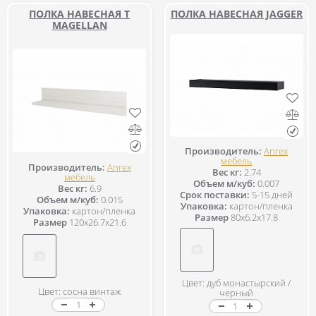
ПОЛКА НАВЕСНАЯ Т
ПОЛКА НАВЕСНАЯ JAGGER
MAGELLAN
Производитель:
Anrex
мебель
Производитель:
Anrex
Вес кг:
2.74
мебель
Объем м/куб:
0.007
Вес кг:
6.9
Срок поставки:
5-15 дней
Объем м/куб:
0.015
Упаковка:
картон/пленка
Упаковка:
картон/пленка
Размер
80x6.2x17.8
Размер
120x26.7x21.6
Цвет: дуб монастырский /
Цвет: cосна винтаж
черный