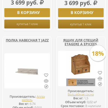
3 699 руб.
3 699 руб.
В КОРЗИНУ
В КОРЗИНУ
купить
в 1 клик
купить
в 1 клик
ПОЛКА НАВЕСНАЯ Т JAZZ
ЯЩИК ДЛЯ СПЕЦИЙ
ETAGERE A EPICEES
18%
Производитель:
Волшебная сосна
Производитель:
Anrex
Вес кг:
1,5
мебель
Объем м/куб:
0,02 м³
Вес кг:
6.74
Срок поставки:
В наличии
Объем м/куб:
0.015