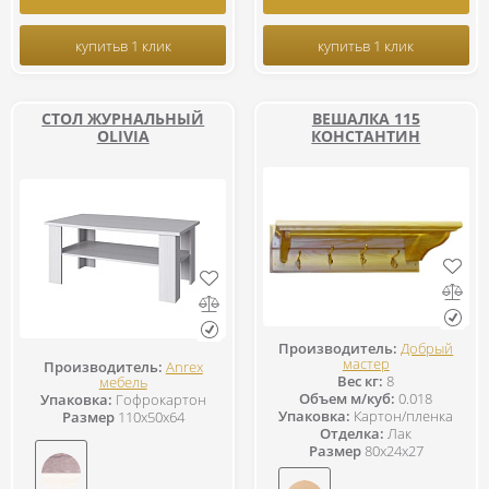
купить
в 1 клик
купить
в 1 клик
СТОЛ ЖУРНАЛЬНЫЙ
ВЕШАЛКА 115
OLIVIA
КОНСТАНТИН
Производитель:
Добрый
мастер
Производитель:
Anrex
Вес кг:
8
мебель
Объем м/куб:
0.018
Упаковка:
Гофрокартон
Упаковка:
Картон/пленка
Размер
110x50x64
Отделка:
Лак
Размер
80x24x27