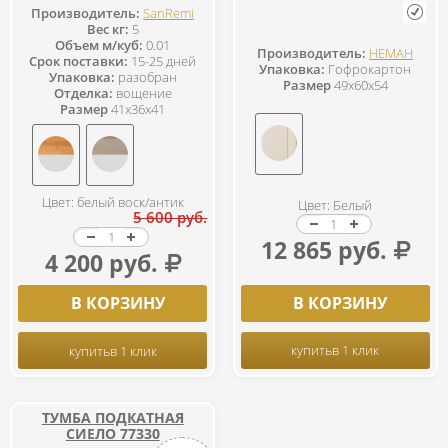
Производитель:
SanRemi
Вес кг:
5
Объем м/куб:
0.01
Производитель:
НЕМАН
Срок поставки:
15-25 дней
Упаковка:
Гофрокартон
Упаковка:
разобран
Размер
49x60x54
Отделка:
вощение
Размер
41x36x41
Цвет: белый воск/антик
Цвет: Белый
5 600 руб.
12 865 руб.
4 200 руб.
В КОРЗИНУ
В КОРЗИНУ
купить
в 1 клик
купить
в 1 клик
ТУМБА ПОДКАТНАЯ
СИЕЛО 77330