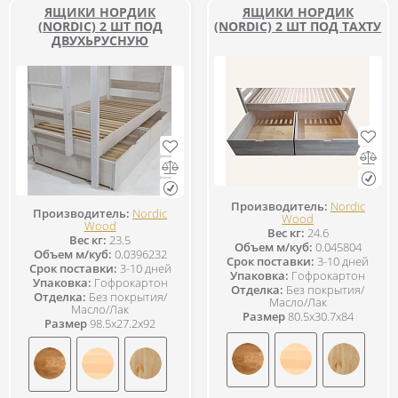
ЯЩИКИ НОРДИК
ЯЩИКИ НОРДИК
(NORDIC) 2 ШТ ПОД
(NORDIC) 2 ШТ ПОД ТАХТУ
ДВУХЬРУСНУЮ
Производитель:
Nordic
Производитель:
Nordic
Wood
Wood
Вес кг:
24.6
Вес кг:
23.5
Объем м/куб:
0.045804
Объем м/куб:
0.0396232
Срок поставки:
3-10 дней
Срок поставки:
3-10 дней
Упаковка:
Гофрокартон
Упаковка:
Гофрокартон
Отделка:
Без покрытия/
Отделка:
Без покрытия/
Масло/Лак
Масло/Лак
Размер
80.5x30.7x84
Размер
98.5x27.2x92