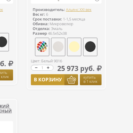
ек
Производитель:
Альянс XXI век
Вес кг:
6
Срок поставки:
1-1,5 месяца
Обивка:
Микровелюр
Отделка:
Эмаль
Размер
46.5x52x38
Цвет: Белый 9016
б.
25 973 руб.
пить
1 клик
купить
В КОРЗИНУ
в 1 клик
ГКИЙ
ЛЕНЫЙ