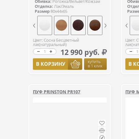
Обивка:
Рогожка/Вельвет/Кожзам
Обив
Отделка:
Лак/Эмаль
Отдел
Размер
80x44x65
Разм
Цвет: Сосна Бесцветный
Цвет: 
лак(натуральный)
лак(на
12 990 руб.
купить
В КОРЗИНУ
В К
в 1 клик
ПУФ PRINSTON PR107
ПУФ M