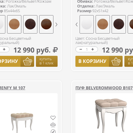
ка:
Рогожка/Вельвет/Кожзам
Обивка:
Рогожка/Вельвет/Ко
ка:
Лак/Эмаль
Отделка:
Лак/Эмаль
ер
85x44x65
Размер
92x51x42
Сосна Бесцветный
Цвет: Сосна Бесцветный
туральный)
лак(натуральный)
12 990 руб.
12 990 ру
купить
ку
ОРЗИНУ
В КОРЗИНУ
в 1 клик
в 
ENFY M 107
ПУФ BELVEROMWOOD B107