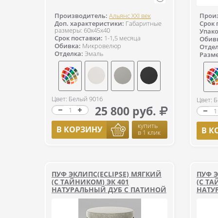
Производитель:
Альянс XXI век
Прои
Доп. характеристики:
Габаритные
Срок 
размеры: 60х45х40
Упако
Срок поставки:
1-1,5 месяца
Обив
Обивка:
Микровелюр
Отдел
Отделка:
Эмаль
Разм
Цвет: Белый 9016
Цвет: 
25 800 руб.
купить
В КОРЗИНУ
В К
в 1 клик
ПУФ ЭКЛИПС(ECLIPSE) МЯГКИЙ
ПУФ Э
(С ТАЙНИКОМ) ЭК 401
(С ТА
НАТУРАЛЬНЫЙ ДУБ С ПАТИНОЙ
НАТУ