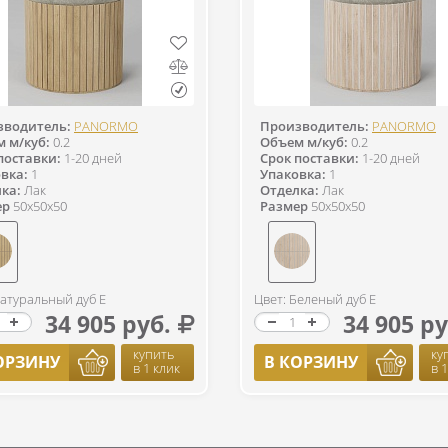
зводитель:
PANORMO
Производитель:
PANORMO
 м/куб:
0.2
Объем м/куб:
0.2
поставки:
1-20 дней
Срок поставки:
1-20 дней
вка:
1
Упаковка:
1
ка:
Лак
Отделка:
Лак
ер
50x50x50
Размер
50x50x50
Натуральный дуб Е
Цвет: Беленый дуб Е
34 905 руб.
34 905 ру
купить
ку
ОРЗИНУ
В КОРЗИНУ
в 1 клик
в 