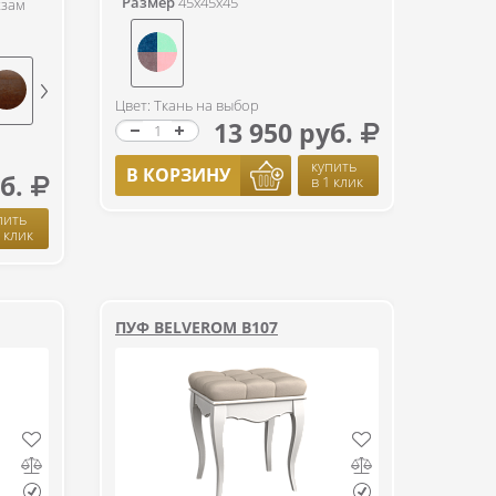
Размер
45x45x45
жзам
Цвет: Ткань на выбор
13 950 руб.
купить
В КОРЗИНУ
б.
в 1 клик
пить
1 клик
ПУФ BELVEROM B107