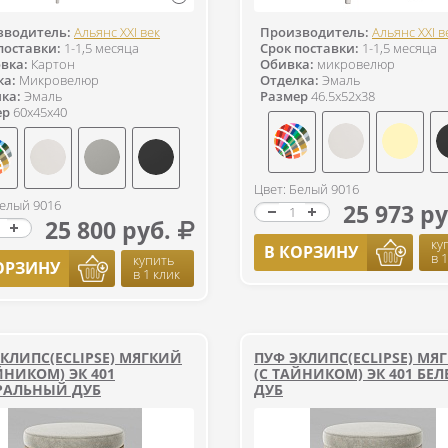
зводитель:
Альянс XXI век
Производитель:
Альянс XXI в
поставки:
1-1,5 месяца
Срок поставки:
1-1,5 месяца
вка:
Картон
Обивка:
микровелюр
ка:
Микровелюр
Отделка:
Эмаль
ка:
Эмаль
Размер
46.5x52x38
ер
60x45x40
Цвет: Белый 9016
Белый 9016
25 973 ру
25 800 руб.
ку
В КОРЗИНУ
в 
купить
ОРЗИНУ
в 1 клик
КЛИПС(ECLIPSE) МЯГКИЙ
ПУФ ЭКЛИПС(ECLIPSE) МЯ
ЙНИКОМ) ЭК 401
(С ТАЙНИКОМ) ЭК 401 БЕ
РАЛЬНЫЙ ДУБ
ДУБ