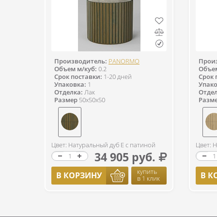
Производитель:
PANORMO
Прои
Объем м/куб:
0.2
Объем
Срок поставки:
1-20 дней
Срок 
Упаковка:
1
Упако
Отделка:
Лак
Отдел
Размер
50x50x50
Разм
Цвет: Натуральный дуб Е с патиной
Цвет: 
34 905 руб.
купить
В КОРЗИНУ
В К
в 1 клик