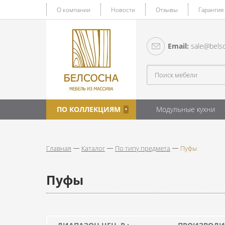
О компании
Новости
Отзывы
Гарантия
Email:
sale@belso
ПО КОЛЛЕКЦИЯМ
Модульные кухни
Главная
Каталог
По типу предмета
Пуфы
Пуфы