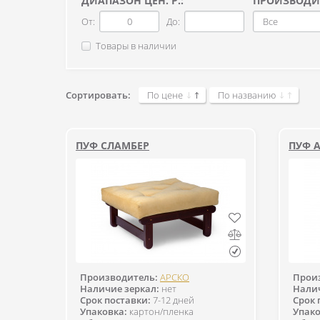
ДИАПАЗОН ЦЕН. Р.:
ПРОИЗВОДИ
От:
До:
Все
Товары в наличии
Сортировать:
По цене
По названию
ПУФ СЛАМБЕР
ПУФ 
Производитель:
АРСКО
Прои
Наличие зеркал:
нет
Налич
Срок поставки:
7-12 дней
Срок 
Упаковка:
картон/пленка
Упако