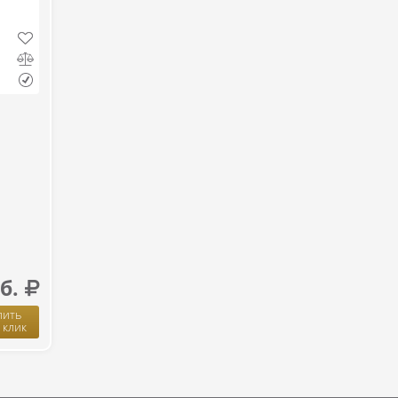
б.
пить
1 клик