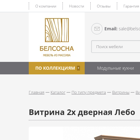
О компании
Новости
Отзывы
Гарантия
Email:
sale@belso
ПО КОЛЛЕКЦИЯМ
Модульные кухни
Главная
Каталог
По типу предмета
Витрины
Ви
Витрина 2х дверная Лебо