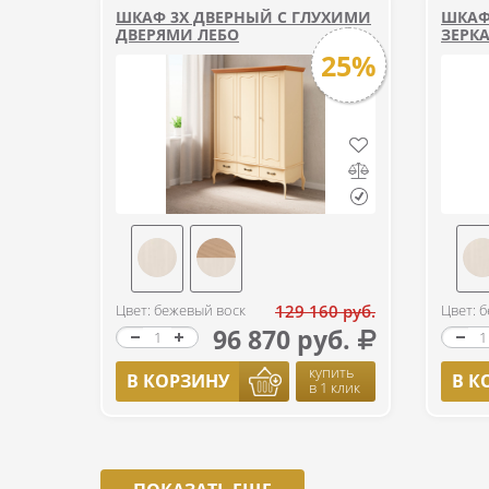
ШКАФ 3Х ДВЕРНЫЙ С ГЛУХИМИ
ШКАФ
ДВЕРЯМИ ЛЕБО
ЗЕРК
25%
Цвет: бежевый воск
129 160 руб.
Цвет: 
96 870 руб.
купить
В КОРЗИНУ
В К
в 1 клик