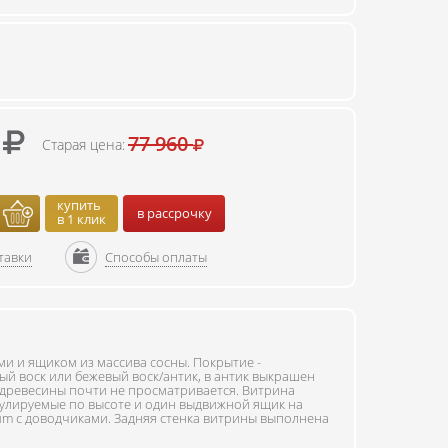
0
77 960
Старая цена:
купить
в рассрочку
в 1 клик
тавки
Способы оплаты
ми и ящиком из массива сосны. Покрытие -
й воск или бежевый воск/антик, в антик выкрашен
 древесины почти не просматривается. Витрина
егулируемые по высоте и один выдвижной ящик на
m с доводчиками. Задняя стенка витрины выполнена