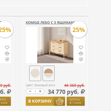
БО
КОМОД ЛЕБО С 3 ЯЩИКАМИ
25%
25%
0 руб.
Цвет: бежевый воск
46 360 руб.
б.
34 770 руб.
пить
купить
В КОРЗИНУ
1 клик
в 1 клик