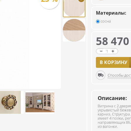
Материалы:
сосна
58 47
В КОРЗИНУ
Способы дос
Описание:
Витрина с 2 дверя
укрывистый бежевы
карниз. Структура
имеет 4 полки, р
направляющих Blu
из вагонки.