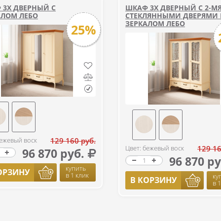
 3Х ДВЕРНЫЙ С
ШКАФ 3Х ДВЕРНЫЙ С 2-М
АЛОМ ЛЕБО
СТЕКЛЯННЫМИ ДВЕРЯМИ
ЗЕРКАЛОМ ЛЕБО
25%
бежевый воск
129 160 руб.
Цвет: бежевый воск
129 16
96 870 руб.
96 870 ру
купить
ОРЗИНУ
в 1 клик
ку
В КОРЗИНУ
в 