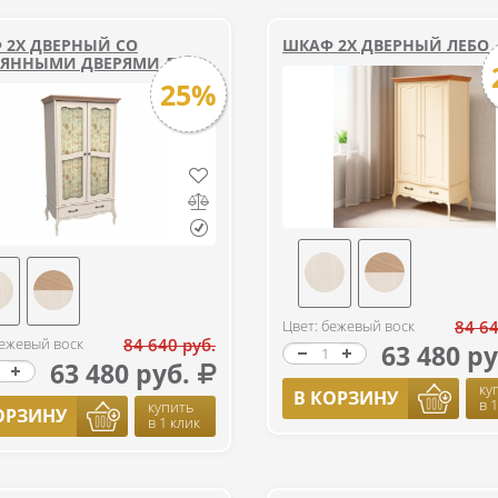
 2Х ДВЕРНЫЙ СО
ШКАФ 2Х ДВЕРНЫЙ ЛЕБО
ЛЯННЫМИ ДВЕРЯМИ ЛЕБО
25%
Цвет: бежевый воск
84 64
бежевый воск
84 640 руб.
63 480 ру
63 480 руб.
ку
В КОРЗИНУ
в 
купить
ОРЗИНУ
в 1 клик