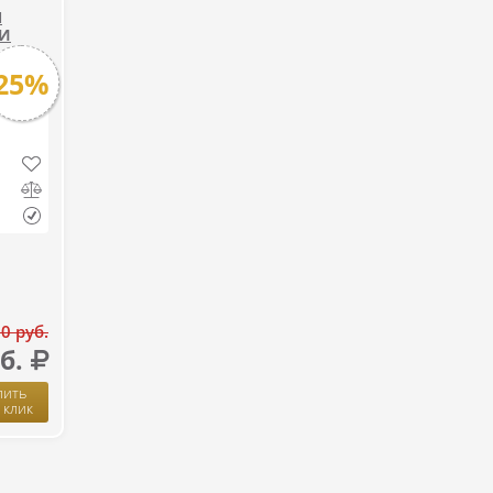
Я
 И
25%
0 руб.
б.
пить
1 клик