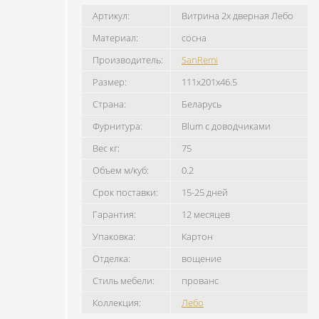
Артикул:
Витрина 2х дверная Лебо
Материал:
сосна
Производитель:
SanRemi
Размер:
111x201x46.5
Страна:
Беларусь
Фурнитура:
Blum с доводчиками
Вес кг:
75
Объем м/куб:
0.2
Срок поставки:
15-25 дней
Гарантия:
12 месяцев
Упаковка:
Картон
Отделка:
вощение
Стиль мебели:
прованс
Коллекция:
Лебо