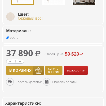
Цвет:
бежевый воск
Материалы:
сосна
37 890
50 520
Старая цена:
купить
В КОРЗИНУ
в рассрочку
в 1 клик
Способы доставки
Способы оплаты
Характеристики: