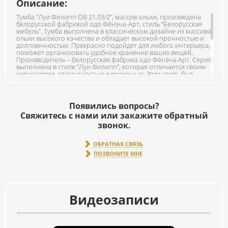
Описание:
Тумба “Луи Филипп ОВ 21.03/2”, массив ольхи, произведена
белорусской фабрикой одо Фёнэча-Арт, стиль “Белорусская
мебель”. Тумба выполнена в классическом дизайне из массива
ольхи высокого качества и обладает высокой прочностью и
долговечностью. Прекрасно подойдет для любого интерьера,
поможет организовать удобное хранение ваших вещей.
Производитель – белорусская фабрика одо Фёнэча-Арт. Серия
выполнена в стиле “Луи Филипп”, которая отличается своим
изяществом, элегантностью и роскошью. Этот стиль был
очень популярным во времена Людовика XV и Людовика XVI,
когда французская аристократия стремилась к максимальному
комфорту и пышности. Вся мебель серии луи изготовлена
полностью из массива ольхи без использования других
Появились вопросы?
материалов. В ящиках направляющие изготовлены из дерева,
Свяжитесь с нами или закажите обратный
что придает особой шик данной мебели. Основные цвета
выполнены методом втирания красителя в древесину и
звонок.
последующим закреплением красителя и покрытия лаком.
Цвета светлой палитры, а именно Белый и Снежно белый
ОБРАТНАЯ СВЯЗЬ
являются эмалями и текстура дерева не просматривается,
цвет глухой ровный. Хотим обратить ваше внимание, что
ПОЗВОНИТЕ МНЕ
фото и цветопередача может различаться от просмотра в
живую.
Видеозаписи