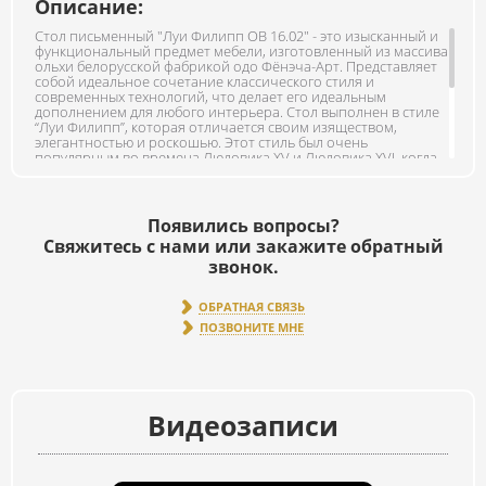
Описание:
Стол письменный "Луи Филипп ОВ 16.02" - это изысканный и
функциональный предмет мебели, изготовленный из массива
ольхи белорусской фабрикой одо Фёнэча-Арт. Представляет
собой идеальное сочетание классического стиля и
современных технологий, что делает его идеальным
дополнением для любого интерьера. Стол выполнен в стиле
“Луи Филипп”, которая отличается своим изяществом,
элегантностью и роскошью. Этот стиль был очень
популярным во времена Людовика XV и Людовика XVI, когда
французская аристократия стремилась к максимальному
комфорту и пышности. Вся мебель серии луи изготовлена
полностью из массива ольхи без использования других
материалов. В ящиках направляющие изготовлены из дерева,
Появились вопросы?
что придает особой шик данной мебели. Основные цвета
Свяжитесь с нами или закажите обратный
выполнены методом втирания красителя в древесину и
последующим закреплением красителя и покрытия лаком.
звонок.
Цвета светлой палитры, а именно Белый и Снежно белый
являются эмалями и текстура дерева не просматривается,
ОБРАТНАЯ СВЯЗЬ
цвет глухой ровный. Хотим обратить ваше внимание, что
фото и цветопередача может различаться от просмотра в
ПОЗВОНИТЕ МНЕ
живую.
Видеозаписи