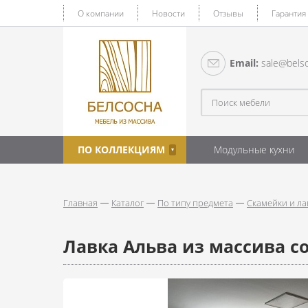
О компании
Новости
Отзывы
Гарантия
Email:
sale@belso
ПО КОЛЛЕКЦИЯМ
Модульные кухни
Главная
Каталог
По типу предмета
Скамейки и ла
Лавка Альва из массива с