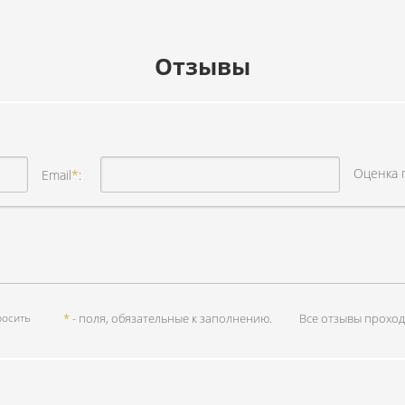
Отзывы
Оценка 
Email
*
:
росить
*
- поля, обязательные к заполнению.
Все отзывы проход