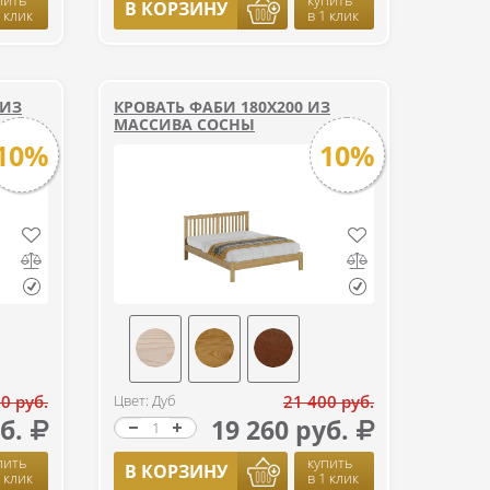
пить
купить
В КОРЗИНУ
1 клик
в 1 клик
 ИЗ
КРОВАТЬ ФАБИ 180Х200 ИЗ
МАССИВА СОСНЫ
10%
10%
0 руб.
Цвет: Дуб
21 400 руб.
б.
19 260 руб.
пить
купить
В КОРЗИНУ
1 клик
в 1 клик