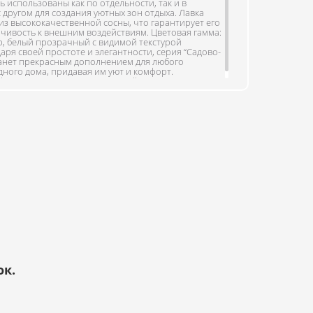
ь использованы как по отдельности, так и в
 другом для создания уютных зон отдыха. Лавка
из высококачественной сосны, что гарантирует его
йчивость к внешним воздействиям. Цветовая гамма:
др, белый прозрачный с видимой текстурой
аря своей простоте и элегантности, серия “Садово-
танет прекрасным дополнением для любого
ного дома, придавая им уют и комфорт.
те могут не передавать точный цвет изделия.
кресло, диван, шезлонг, лавку, табурет, стул можно
ельную плату.
ок.