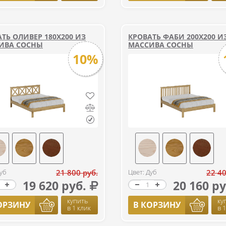
ТЬ ОЛИВЕР 180Х200 ИЗ
КРОВАТЬ ФАБИ 200Х200 И
ИВА СОСНЫ
МАССИВА СОСНЫ
10%
уб
21 800 руб.
Цвет: Дуб
22 40
19 620 руб.
20 160 ру
купить
ку
ОРЗИНУ
В КОРЗИНУ
в 1 клик
в 