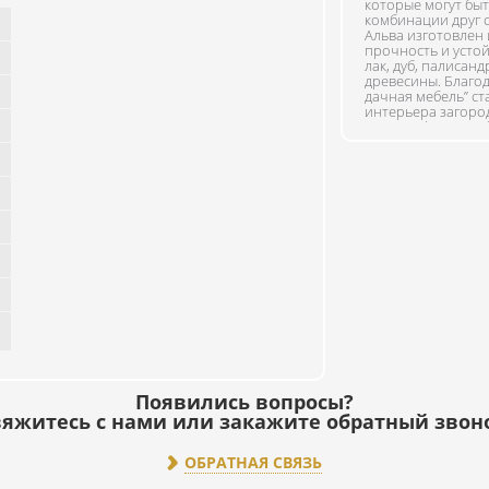
которые могут быт
комбинации друг с
Альва изготовлен 
прочность и усто
лак, дуб, палисан
древесины. Благод
дачная мебель” с
интерьера загород
Фотографии на сай
Мягкий элемент на 
приобрести за отд
Появились вопросы?
яжитесь с нами или закажите обратный звон
ОБРАТНАЯ СВЯЗЬ