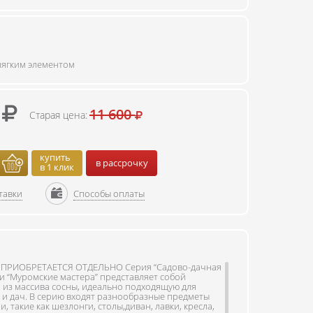
мягким элементом
0
11 600
Старая цена:
купить
в рассрочку
в 1 клик
тавки
Способы оплаты
ПРИОБРЕТАЕТСЯ ОТДЕЛЬНО Серия “Садово-дачная
и “Муромские мастера” представляет собой
 из массива сосны, идеально подходящую для
 и дач. В серию входят разнообразные предметы
, такие как шезлонги, столы,диван, лавки, кресла,