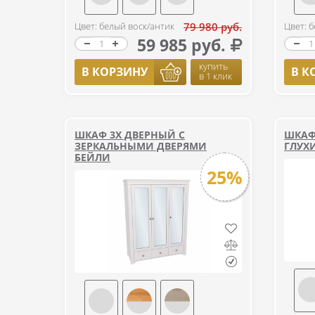
Цвет: белый воск/антик
79 980 руб.
Цвет: 
59 985 руб.
купить
В КОРЗИНУ
В К
в 1 клик
ШКАФ 3Х ДВЕРНЫЙ С
ШКАФ
ЗЕРКАЛЬНЫМИ ДВЕРЯМИ
ГЛУХ
БЕЙЛИ
25%