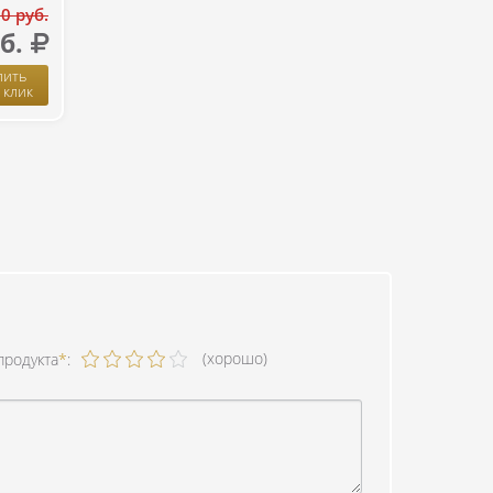
0 руб.
б.
пить
1 клик
(хорошо)
продукта
*
: