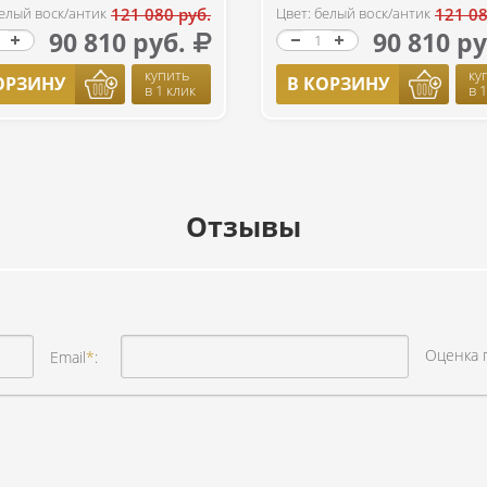
белый воск/антик
121 080 руб.
Цвет: белый воск/антик
121 08
90 810 руб.
90 810 ру
купить
ку
ОРЗИНУ
В КОРЗИНУ
в 1 клик
в 
Отзывы
Оценка 
Email
*
: