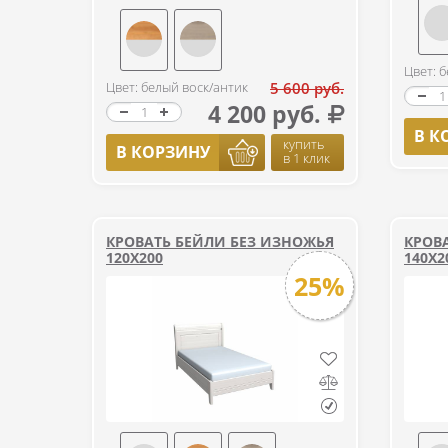
Цвет: 
Цвет: белый воск/антик
5 600 руб.
4 200 руб.
В К
купить
В КОРЗИНУ
в 1 клик
КРОВАТЬ БЕЙЛИ БЕЗ ИЗНОЖЬЯ
КРОВ
120Х200
140Х2
25%