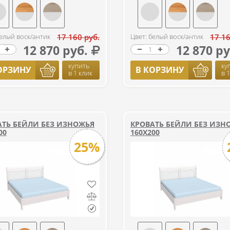
белый воск/антик
17 160 руб.
Цвет: белый воск/антик
17 16
12 870 руб.
12 870 ру
купить
ку
ОРЗИНУ
В КОРЗИНУ
в 1 клик
в 
АТЬ БЕЙЛИ БЕЗ ИЗНОЖЬЯ
КРОВАТЬ БЕЙЛИ БЕЗ ИЗН
00
160Х200
25%