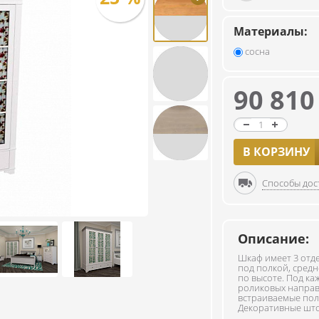
Материалы:
сосна
90 81
В КОРЗИНУ
Способы дос
Описание:
Шкаф имеет 3 отде
под полкой, средн
по высоте. Под к
роликовых напра
встраиваемые полк
Декоративные што