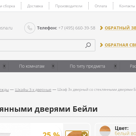
 и сборка
Доставка
Производители
Оплата
Контакты
sna.ru
Телефон:
+7 (495) 660-39-58
ОБРАТНЫЙ З
ОБРАТНАЯ СВ
По комнатам
По типу предмета
Ра
ежды
Шкафы 3-х дверные
Шкаф 3х дверный со стеклянными дверями 
лянными дверями Бейли
Цвет:
25 %
25 %
25 %
25 %
25 %
белый во