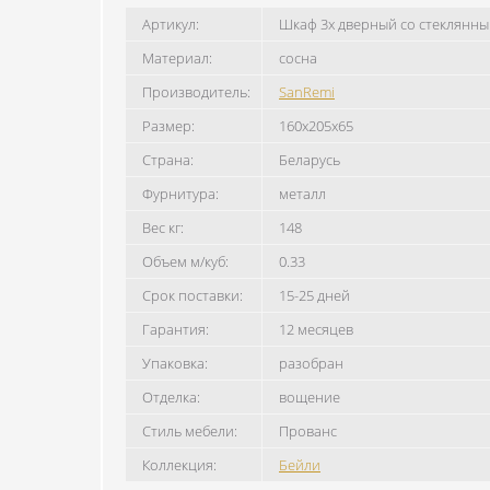
Артикул:
Шкаф 3х дверный со стеклянн
Материал:
сосна
Производитель:
SanRemi
Размер:
160x205x65
Страна:
Беларусь
Фурнитура:
металл
Вес кг:
148
Объем м/куб:
0.33
Срок поставки:
15-25 дней
Гарантия:
12 месяцев
Упаковка:
разобран
Отделка:
вощение
Стиль мебели:
Прованс
Коллекция:
Бейли