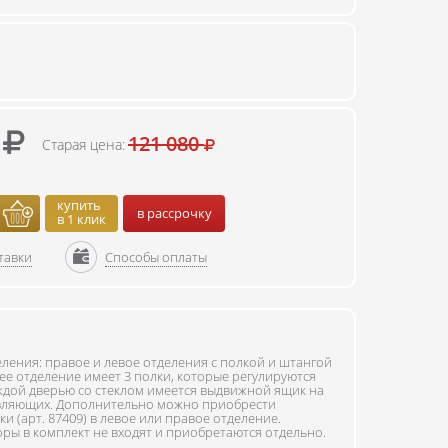
0
121 080
Старая цена:
купить
в рассрочку
в 1 клик
тавки
Способы оплаты
ления: правое и левое отделения с полкой и штангой
ее отделение имеет 3 полки, которые регулируются
аждой дверью со стеклом имеется выдвижной ящик на
вляющих. Дополнительно можно приобрести
и (арт. 87409) в левое или правое отделение.
ры в комплект не входят и приобретаются отдельно.