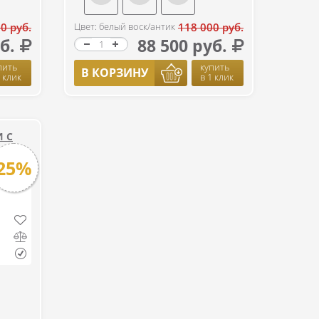
0 руб.
Цвет: белый воск/антик
118 000 руб.
б.
88 500 руб.
пить
купить
В КОРЗИНУ
1 клик
в 1 клик
 С
25%