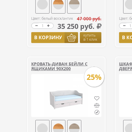
Цвет: белый воск/антик
47 000 руб.
Цвет: 
35 250 руб.
купить
В КОРЗИНУ
В К
в 1 клик
КРОВАТЬ-ДИВАН БЕЙЛИ С
ШКАФ
ЯЩИКАМИ 90Х200
ДВЕР
25%