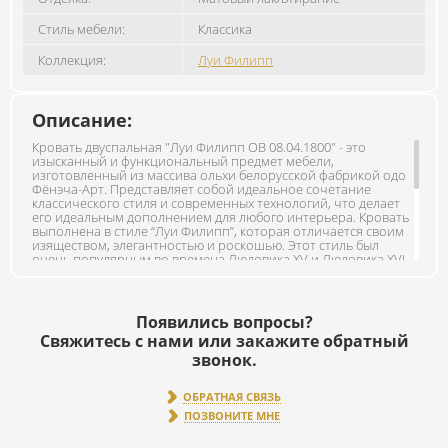
Стиль мебели:
Классика
Коллекция:
Луи Филипп
Описание:
Кровать двуспальная "Луи Филипп ОВ 08.04.1800" - это
изысканный и функциональный предмет мебели,
изготовленный из массива ольхи белорусской фабрикой одо
Фёнэча-Арт. Представляет собой идеальное сочетание
классического стиля и современных технологий, что делает
его идеальным дополнением для любого интерьера. Кровать
выполнена в стиле “Луи Филипп”, которая отличается своим
изяществом, элегантностью и роскошью. Этот стиль был
очень популярным во времена Людовика XV и Людовика XVI,
когда французская аристократия стремилась к максимальному
комфорту и пышности. Вся мебель серии луи изготовлена
полностью из массива ольхи без использования других
материалов. В ящиках направляющие изготовлены из дерева,
Появились вопросы?
что придает особой шик данной мебели. Основные цвета
Свяжитесь с нами или закажите обратный
выполнены методом втирания красителя в древесину и
последующим закреплением красителя и покрытия лаком.
звонок.
Цвета светлой палитры, а именно Белый и Снежно белый
являются эмалями и текстура дерева не просматривается,
ОБРАТНАЯ СВЯЗЬ
цвет глухой ровный. Хотим обратить ваше внимание, что
фото и цветопередача может различаться от просмотра в
ПОЗВОНИТЕ МНЕ
живую. Габаритные размеры: 197 х 80 х 210,5 см. Основание
под матрас в комплект не входит, приобретается отдельно.