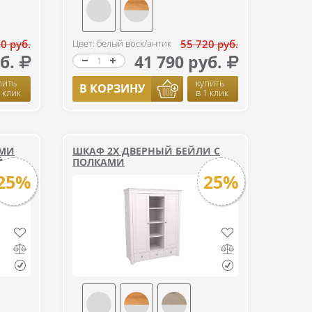
0 руб.
Цвет: белый воск/антик
55 720 руб.
б.
41 790 руб.
пить
купить
В КОРЗИНУ
1 клик
в 1 клик
ЫМИ
ШКАФ 2Х ДВЕРНЫЙ БЕЙЛИ С
ЙЛИ
ПОЛКАМИ
25%
25%