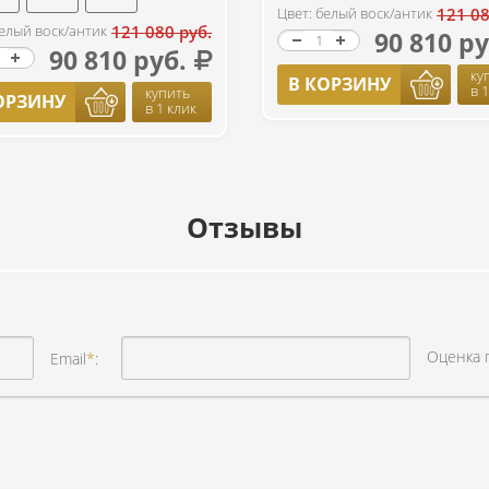
Цвет: белый воск/антик
121 08
белый воск/антик
121 080 руб.
90 810 ру
90 810 руб.
ку
В КОРЗИНУ
в 
купить
ОРЗИНУ
в 1 клик
Отзывы
Оценка 
Email
*
: