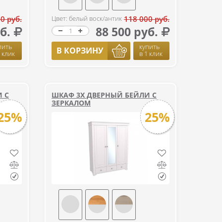
0 руб.
Цвет: белый воск/антик
118 000 руб.
б.
88 500 руб.
пить
купить
В КОРЗИНУ
1 клик
в 1 клик
 С
ШКАФ 3Х ДВЕРНЫЙ БЕЙЛИ С
ЗЕРКАЛОМ
25%
25%