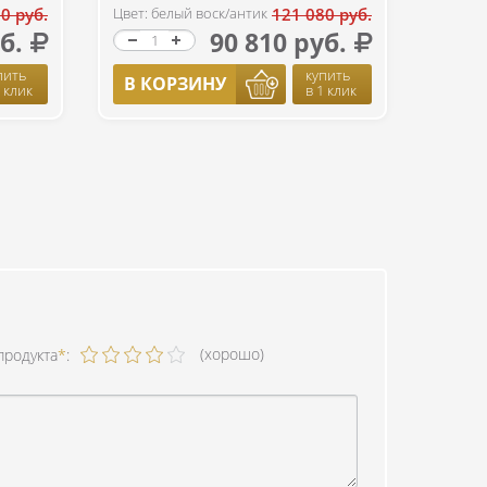
0 руб.
Цвет: белый воск/антик
121 080 руб.
б.
90 810 руб.
пить
купить
В КОРЗИНУ
1 клик
в 1 клик
(хорошо)
продукта
*
: