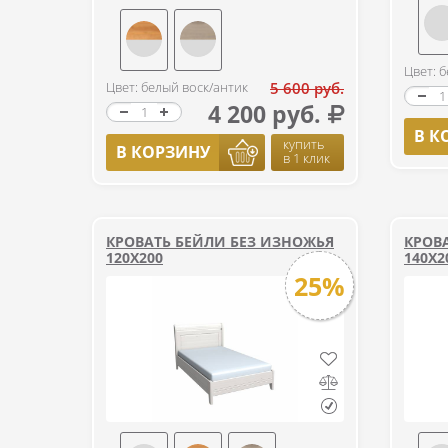
Цвет: 
Цвет: белый воск/антик
5 600 руб.
4 200 руб.
В К
купить
В КОРЗИНУ
в 1 клик
КРОВАТЬ БЕЙЛИ БЕЗ ИЗНОЖЬЯ
КРОВ
120Х200
140Х2
25%