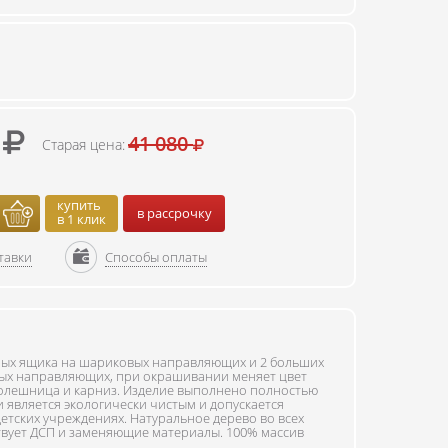
0
41 080
Старая цена:
купить
в рассрочку
в 1 клик
тавки
Способы оплаты
лых ящика на шариковых направляющих и 2 больших
ых направляющих, при окрашивании меняет цвет
толешница и карниз. Изделие выполнено полностью
и является экологически чистым и допускается
етских учреждениях. Натуральное дерево во всех
ствует ДСП и заменяющие материалы. 100% массив