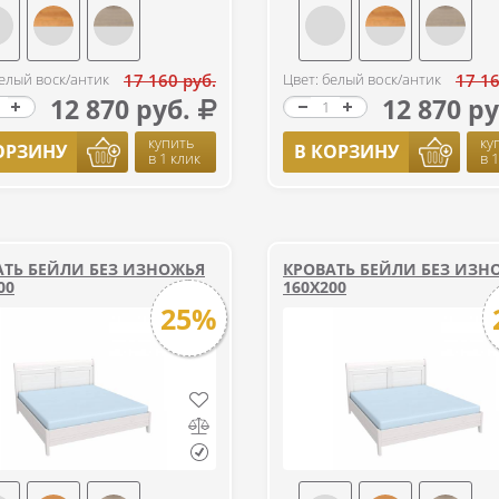
белый воск/антик
17 160 руб.
Цвет: белый воск/антик
17 16
12 870 руб.
12 870 ру
купить
ку
ОРЗИНУ
В КОРЗИНУ
в 1 клик
в 
АТЬ БЕЙЛИ БЕЗ ИЗНОЖЬЯ
КРОВАТЬ БЕЙЛИ БЕЗ ИЗН
00
160Х200
25%