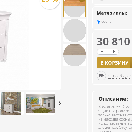
Материалы:
сосна
30 81
В КОРЗИНУ
Способы дос
Описание:
Комод имеет 2 ма
ящика на роликов
только верхняя с
из массива сосны 
использование в д
элементах. Отсут
дерева.