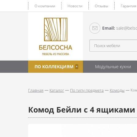
О компании
Новости
Отзывы
Гарантия
Email:
sale@belso
ПО КОЛЛЕКЦИЯМ
Модульные кухни
Главная
Каталог
По типу предмета
Комоды
Ком
Комод Бейли с 4 ящиками