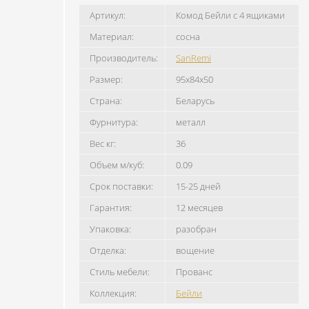
Артикул:
Комод Бейли с 4 ящиками
Материал:
сосна
Производитель:
SanRemi
Размер:
95x84x50
Страна:
Беларусь
Фурнитура:
металл
Вес кг:
36
Объем м/куб:
0.09
Срок поставки:
15-25 дней
Гарантия:
12 месяцев
Упаковка:
разобран
Отделка:
вощение
Стиль мебели:
Прованс
Коллекция:
Бейли