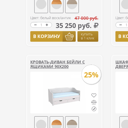
Цвет: белый воск/антик
47 000 руб.
Цвет: 
35 250 руб.
купить
В КОРЗИНУ
В К
в 1 клик
КРОВАТЬ-ДИВАН БЕЙЛИ С
ШКАФ
ЯЩИКАМИ 90Х200
ДВЕР
25%